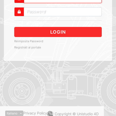
LOGIN
Reimposta Password
Registrati al portale
Privacy Policy
Italiano
Copyright © Unistudio 4D