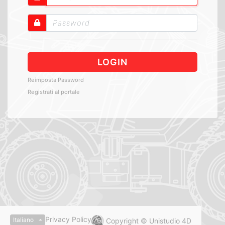
LOGIN
Reimposta Password
Registrati al portale
Privacy Policy
Italiano
Copyright © Unistudio 4D